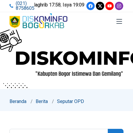
(021)
Ashar 15:23
,
Maghrib 17:58
,
Isya 19:09
8758605
Beranda
Berita
Seputar OPD