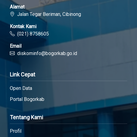
Alamat
Jalan Tegar Beriman, Cibinong
Kontak Kami
(021) 8758605
Email
diskominfo@bogorkab.go.id
Link Cepat
Open Data
Portal Bogorkab
Tentang Kami
Profil