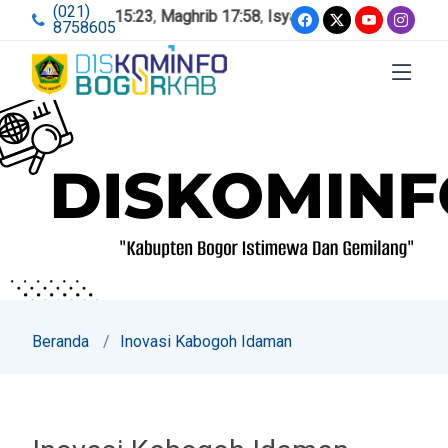
(021)
ur 12:02
,
Ashar 15:23
,
Maghrib 17:58
,
Isya 19:09
8758605
Beranda
Inovasi Kabogoh Idaman