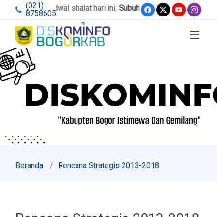
(021)
Jadwal shalat hari ini:
Subuh 04:45
,
Dzuhur 12:02
,
Ash
8758605
Beranda
Rencana Strategis 2013-2018