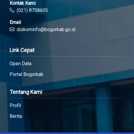
Kontak Kami
(021) 8758605
Email
diskominfo@bogorkab.go.id
Link Cepat
Open Data
Portal Bogorkab
Tentang Kami
Profil
Berita