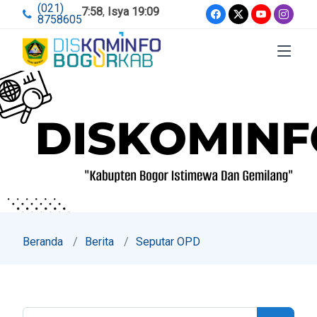
(021)
Maghrib 17:58
,
Isya 19:09
8758605
Beranda
Berita
Seputar OPD